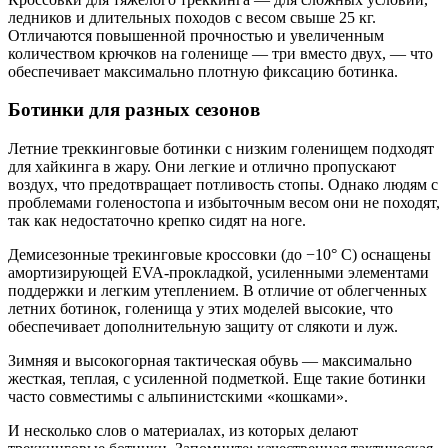
ледников и длительных походов с весом свыше 25 кг.
Отличаются повышенной прочностью и увеличенным
количеством крючков на голенище — три вместо двух, — что
обеспечивает максимально плотную фиксацию ботинка.
Ботинки для разных сезонов
Летние треккинговые ботинки с низким голенищем подходят
для хайкинга в жару. Они легкие и отлично пропускают
воздух, что предотвращает потливость стопы. Однако людям с
проблемами голеностопа и избыточным весом они не походят,
так как недостаточно крепко сидят на ноге.
Демисезонные трекинговые кроссовки (до −10° C) оснащены
амортизирующей EVA-прокладкой, усиленными элементами
поддержки и легким утеплением. В отличие от облегченных
летних ботинок, голенища у этих моделей высокие, что
обеспечивает дополнительную защиту от слякоти и луж.
Зимняя и высокогорная тактическая обувь — максимально
жесткая, теплая, с усиленной подметкой. Еще такие ботинки
часто совместимы с альпинистскими «кошками».
И несколько слов о материалах, из которых делают