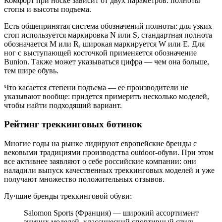
Комфорт при носке зависит от двух параметров: полноты
стопы и высоты подъема.
Есть общепринятая система обозначений полноты: для узких
стоп используется маркировка N или S, стандартная полнота
обозначается M или R, широкая маркируется W или E. Для
ног с выступающей косточкой применяется обозначение
Bunion. Также может указываться цифра — чем она больше,
тем шире обувь.
Что касается степени подъема — ее производители не
указывают вообще: придется примерить несколько моделей,
чтобы найти подходящий вариант.
Рейтинг треккинговых ботинок
Многие годы на рынке лидируют европейские бренды с
вековыми традициями производства outdoor-обуви. При этом
все активнее заявляют о себе российские компании: они
наладили выпуск качественных треккинговых моделей и уже
получают множество положительных отзывов.
Лучшие бренды треккинговой обуви:
Salomon Sports (Франция) — широкий ассортимент
зимних моделей, классический спортивный стиль,