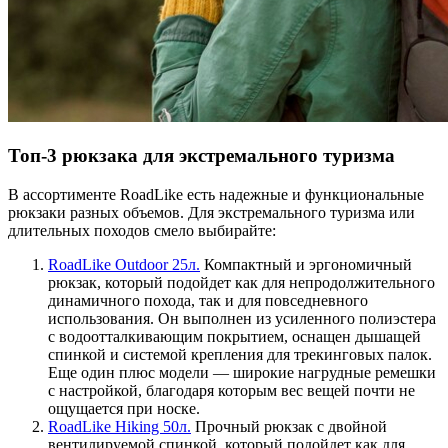
Топ-3 рюкзака для экстремального туризма
В ассортименте RoadLike есть надежные и функциональные
рюкзаки разных объемов. Для экстремального туризма или
длительных походов смело выбирайте:
RoadLike Outdoor 25л.
Компактный и эргономичный
рюкзак, который подойдет как для непродолжительного
динамичного похода, так и для повседневного
использования. Он выполнен из усиленного полиэстера
с водоотталкивающим покрытием, оснащен дышащей
спинкой и системой крепления для трекинговых палок.
Еще один плюс модели — широкие нагрудные ремешки
с настройкой, благодаря которым вес вещей почти не
ощущается при носке.
RoadLike Hiking 50л.
Прочный рюкзак с двойной
вентилируемой спинкой, который подойдет как для