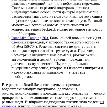
дальних экспедиций, так и для небольших переходов.
Система надежных ремней подстраивается под
индивидуальные особенности фигуры и равномерно
распределяет нагрузку на позвоночник, поэтому спина
не устанет даже после нескольких часов пути. Важный
момент — настройка объема: в зависимости от
количества вещей backpack можно регулировать под 35
или 50 литров.
RoadLike Camping 70л.
Большой рейдовый рюкзак для
сложных переходов, у которого также есть настройка
объёма (50/70л). Ременная система не дает уставать
спине даже при полной загрузке сумки. При этом,
несмотря на внушительные размеры, рюкзак очень
эргономичный и легкий, а значит, подходит для
длительных путешествий. Имеет одно большое
внутреннее отделение, которое затягивается шнурком и
надежно закрывается клапаном — влезет все
необходимое.
Все рюкзаки RoadLike изготовлены из прочных
водоотталкивающих материалов, долговечны,
многофункциональны и подходят для кастомизации — можно
прикреплять к ним дополнительные подсумки для самых
разных задач. Выбирайте подходящую тактическую модель
из
каталога
, и поход принесет только удовольствие.