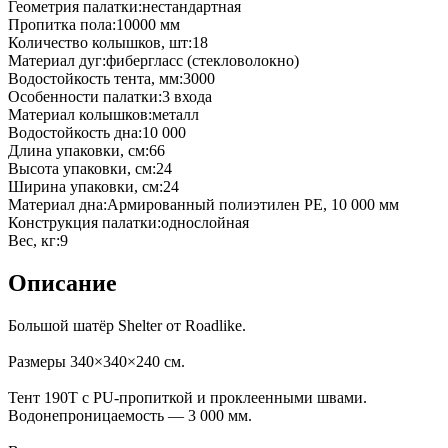
Геометрия палатки
:
нестандартная
Пропитка пола
:
10000 мм
Количество колышков, шт
:
18
Материал дуг
:
фибергласс (стекловолокно)
Водостойкость тента, мм
:
3000
Особенности палатки
:
3 входа
Материал колышков
:
металл
Водостойкость дна
:
10 000
Длина упаковки, см
:
66
Высота упаковки, см
:
24
Ширина упаковки, см
:
24
Материал дна
:
Армированный полиэтилен PE, 10 000 мм
Конструкция палатки
:
однослойная
Вес, кг
:
9
Описание
Большой шатёр Shelter от Roadlike.
Размеры 340×340×240 см.
Тент 190T с PU-пропиткой и проклеенными швами.
Водонепроницаемость — 3 000 мм.