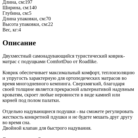
Длина, см
:
197
Ширина, см
:
140
Глубина, см
:
5
Длина упаковки, см
:
70
Высота упаковки, см
:
22
Вес, кг
:
4
Описание
Двухместный самонадувающийся туристический коврик-
матрас с подущками ComfortDuo от Roadlike.
Коврик обеспечивает максимальный комфорт, теплоизоляцию
и упругость характерную для ортопедических матрасов во
время многодневного кемпинга. Сверхмягкий, благодаря
своей толщине является прекрасной альтернативой надувным
кроватям, скроет любые неровности в виде камней или
корней под полом палатки.
Отдельно надувающиеся подушки - вы сможете регулировать
жесткость конкретной пдушки и не будете мешать друг другу
во время сна.
Двойной клапан для быстрого надувания.