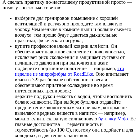
А сделать практику по-настоящему продуктивной просто —
помогут несколько советов:
выберите для тренировок помещение с хорошей
вентиляцией и регулярно проводите там влажную
уборку. Чем меньше в комнате пыли и больше свежего
воздуха, тем проще будут даваться дыхательные
практики, физическая нагрузка;
купите профессиональный коврик для йоги. Он
обеспечивает надежное сцепление с поверхностью,
исключает риск скольжения и защищает суставы от
излишнего давления при выполнении асан;
подберите спортивное полотенце — например,
это
изделие из микрофибры от RoadLike
. Оно впитывает
влаги в 7-9 раз больше собственного веса и
обеспечивают приятное охлаждение во время
интенсивных тренировок;
держите под рукой емкость с водой, чтобы восполнить
баланс жидкости. При выборе бутылки отдавайте
предпочтение экологичным материалам, которые не
выделяют вредных веществ в напиток — например,
можно купить складную силиконовую
бутылку Mojo.
Ее
главные достоинства — герметичность и
термостойкость (до 100 C), поэтому она подойдет и для
холодных, и для теплых напитков.