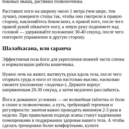
боковых мышц, растяжки позвоночника.
Расставьте ноги на ширину около 1 метра (чем шире, тем
лучше), поверните стопы так, чтобы они смотрели в правую
сторону, наклоняйтесь боком вниз, к правой ноге, после чего
правой рукой обхватите ногу, а левую руку поднимите над
головой — удерживайте положение 30-40 секунд, после чего
повторите упражнение в другую сторону.
Шалабхасана, или саранча
Эффективная поза йоги для укрепления нижней части спины
и нормализации работы кишечника.
Нужно лечь на живот, вытянуть руки вдоль тела, после чего
оторвать грудь и ноги от пола настолько высоко, насколько
сможете (положение «лодочка»). Держите корпус
напряженным 20-30 секунд, а затем медленно расслабьтесь.
Йога в домашних условиях — не волшебная таблетка от боли
в спине и позвоночнике, а путь, требующий терпения и
регулярности: занятия важно проводить минимум 2-3 раза в
неделю. При правильном подходе асаны станут надежными
помощниками в поддержании здоровья вашего тела. А чтобы
сделать тренировки более комфортными, купите