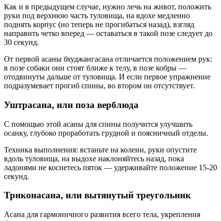
Как и в предыдущем случае, нужно лечь на живот, положить
руки под верхнюю часть туловища, на вдохе медленно
поднять корпус (но теперь не прогибаться назад), взгляд
направить четко вперед — оставаться в такой позе следует до
30 секунд.
От первой асаны бхуджангасана отличается положением рук:
в позе собаки они стоят ближе к телу, в позе кобры —
отодвинуты дальше от туловища. И если первое упражнение
подразумевает прогиб спины, во втором он отсутствует.
Уштрасана, или поза верблюда
С помощью этой асаны для спины получится улучшить
осанку, глубоко проработать грудной и поясничный отделы.
Техника выполнения: встаньте на колени, руки опустите
вдоль туловища, на выдохе наклоняйтесь назад, пока
ладонями не коснетесь пяток — удерживайте положение 15-20
секунд.
Триконасана, или вытянутый треугольник
Асана для гармоничного развития всего тела, укрепления