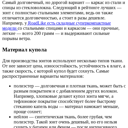
Самый долговечный, но дорогой вариант — каркас из стали и
спицы из стекловолокна. Следующий в рейтинге лучших —
зонт с полностью стальными элементами, ведь он также
отличается долговечностью, а стоит в разы дешевле.
Например, у
RoadLike есть складные суперкомпактные
модели
со стальными спицами и каркасом — они прочные,
легкие — всего 200 грамм — и выдерживают сильные
порывы ветра.
Материал купола
Для производства зонтов используют несколько типов ткани.
От нее зависит цена, износостойкость, устойчивость к влаге, а
также скорость, с которой купол будет сохнуть. Самые
распространенные варианты материалов:
полиэстер — долговечная и плотная ткань, может быть с
разным покрытием и с добавлением других волокон.
Например, хлопковые делают купол зонта мягче, а
тефлоновое покрытие способствует более быстрому
стеканию капель воды — материал намокает меньше,
проще сохнет;
нейлон — синтетическая ткань, более грубая, чем
полиэстер. Такой зонт очень дешевый, но его нельзя
сушить у батареи или феном — после интенсивного