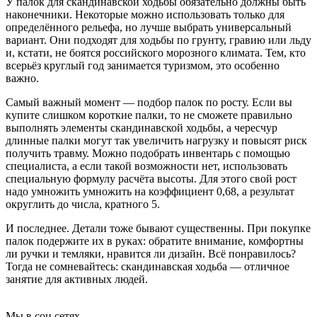
У палок для скандинавской ходьбы обязательно должны быть
наконечники. Некоторые можно использовать только для
определённого рельефа, но лучше выбрать универсальный
вариант. Они подходят для ходьбы по грунту, гравию или льду
и, кстати, не боятся российского морозного климата. Тем, кто
всерьёз круглый год занимается туризмом, это особенно
важно.
Самый важный момент — подбор палок по росту. Если вы
купите слишком короткие палки, то не сможете правильно
выполнять элементы скандинавской ходьбы, а чересчур
длинные палки могут так увеличить нагрузку и повысят риск
получить травму. Можно подобрать инвентарь с помощью
специалиста, а если такой возможности нет, использовать
специальную формулу расчёта высоты. Для этого свой рост
надо умножить умножить на коэффициент 0,68, а результат
округлить до числа, кратного 5.
И последнее. Детали тоже бывают существенны. При покупке
палок подержите их в руках: обратите внимание, комфортны
ли ручки и темляки, нравится ли дизайн. Всё понравилось?
Тогда не сомневайтесь: скандинавская ходьба — отличное
занятие для активных людей.
Мы в соц сетях