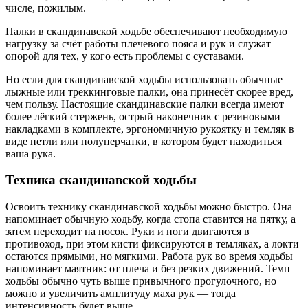
числе, пожилым.
Палки в скандинавской ходьбе обеспечивают необходимую
нагрузку за счёт работы плечевого пояса и рук и служат
опорой для тех, у кого есть проблемы с суставами.
Но если для скандинавской ходьбы использовать обычные
лыжные или треккинговые палки, она принесёт скорее вред,
чем пользу. Настоящие скандинавские палки всегда имеют
более лёгкий стержень, острый наконечник с резиновыми
накладками в комплекте, эргономичную рукоятку и темляк в
виде петли или полуперчатки, в котором будет находиться
ваша рука.
Техника скандинавской ходьбы
Освоить технику скандинавской ходьбы можно быстро. Она
напоминает обычную ходьбу, когда стопа ставится на пятку, а
затем переходит на носок. Руки и ноги двигаются в
противоход, при этом кисти фиксируются в темляках, а локти
остаются прямыми, но мягкими. Работа рук во время ходьбы
напоминает маятник: от плеча и без резких движений. Темп
ходьбы обычно чуть выше привычного прогулочного, но
можно и увеличить амплитуду маха рук — тогда
интенсивность будет выше.